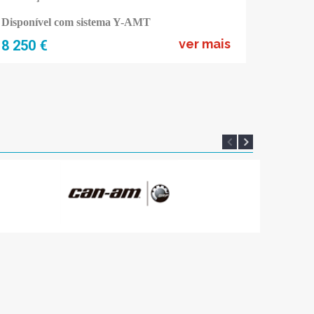
PRIMA
Ágil e 
Disponível com sistema Y-AMT
5 399 
ver mais
8 250 €