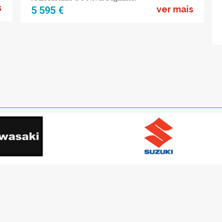
s
ver mais
5 595 €