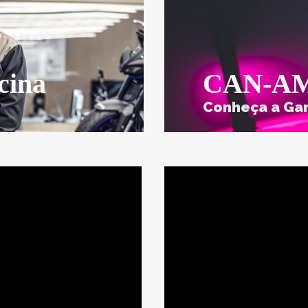
cina
CAN-A
Conheça a Ga