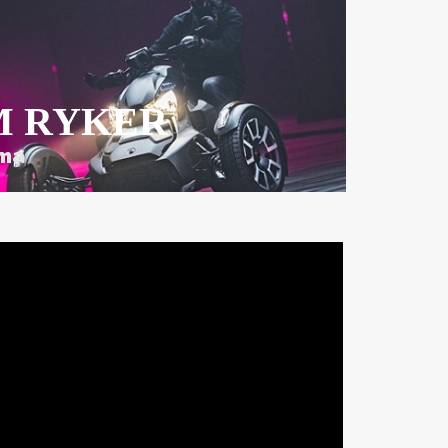
M RYKER
ma