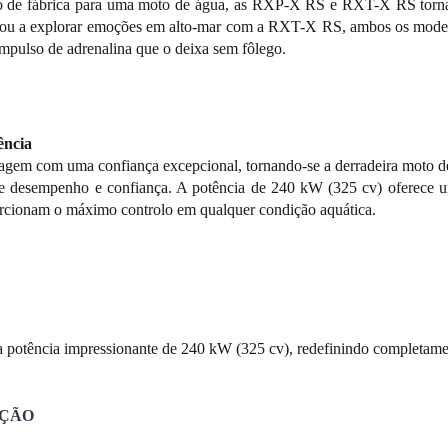
o de fábrica para uma moto de água, as RXP-X RS e RXT-X RS torna
u a explorar emoções em alto-mar com a RXT-X RS, ambos os modelos
mpulso de adrenalina que o deixa sem fôlego.
ência
agem com uma confiança excepcional, tornando-se a derradeira moto d
e desempenho e confiança. A potência de 240 kW (325 cv) oferece um
porcionam o máximo controlo em qualquer condição aquática.
potência impressionante de 240 kW (325 cv), redefinindo completame
EÇÃO