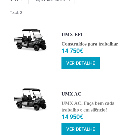
Total:
2
UMX EFI
Construídos para trabalhar
14 750€
VER DETALHE
UMX AC
UMX AC. Faça bem cada
trabalho e em silêncio!
14 950€
VER DETALHE