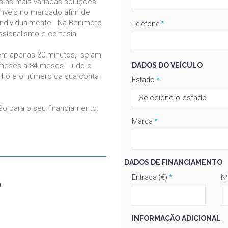
s as mais variadas soluções
níveis no mercado afim de
individualmente. Na Benimoto
Telefone
*
sionalismo e cortesia.
em apenas 30 minutos, sejam
DADOS DO VEÍCULO
 meses a 84 meses. Tudo o
lho e o número da sua conta
Estado
*
ão para o seu financiamento.
Marca
*
DADOS DE FINANCIAMENTO
Entrada (€)
*
Nº
a
INFORMAÇÃO ADICIONAL