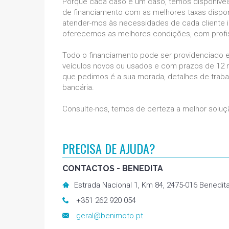
Porque cada caso é um caso, temos disponívei
de financiamento com as melhores taxas dispo
atender-mos às necessidades de cada cliente 
oferecemos as melhores condições, com profis
Todo o financiamento pode ser providenciado 
veículos novos ou usados e com prazos de 12
que pedimos é a sua morada, detalhes de traba
bancária.
Consulte-nos, temos de certeza a melhor soluç
PRECISA DE AJUDA?
CONTACTOS - BENEDITA
Estrada Nacional 1, Km 84, 2475-016 Benedit
+351 262 920 054
geral@benimoto.pt