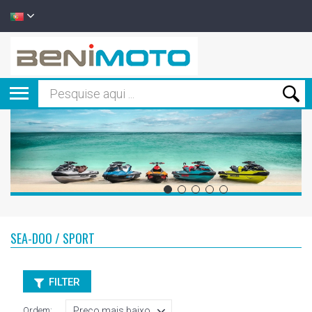
SEA-DOO / SPORT
FILTER
Ordem: