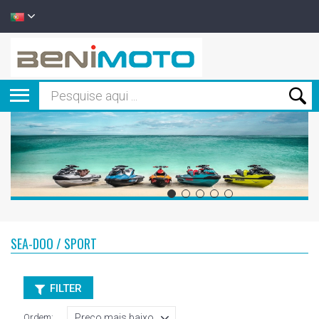
SEA-DOO / SPORT
FILTER
Ordem: