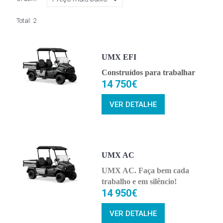
Total:
2
UMX EFI
Construídos para trabalhar
14 750€
VER DETALHE
UMX AC
UMX AC. Faça bem cada
trabalho e em silêncio!
14 950€
VER DETALHE