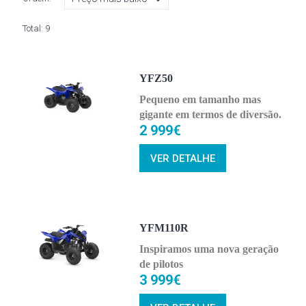
Total:
9
YFZ50
Pequeno em tamanho mas
gigante em termos de diversão.
2 999€
VER DETALHE
YFM110R
Inspiramos uma nova geração
de pilotos
3 999€