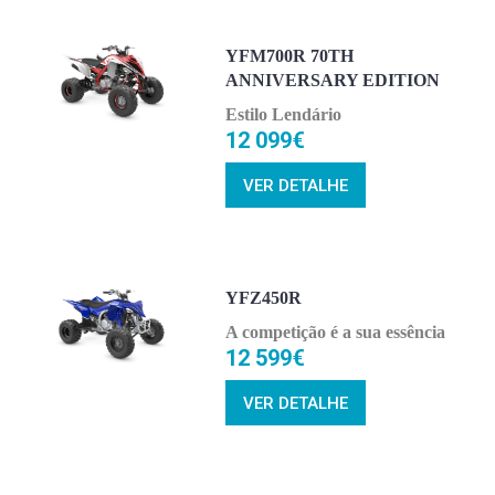
YFM700R 70TH
ANNIVERSARY EDITION
Estilo Lendário
12 099€
VER DETALHE
YFZ450R
A competição é a sua essência
12 599€
VER DETALHE