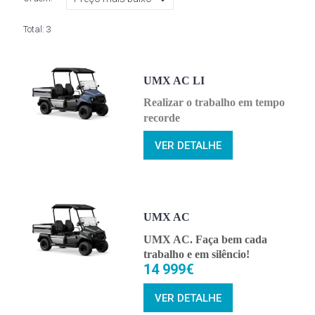
Total:
3
UMX AC LI
Realizar o trabalho em tempo
recorde
VER DETALHE
UMX AC
UMX AC. Faça bem cada
trabalho e em silêncio!
14 999€
VER DETALHE