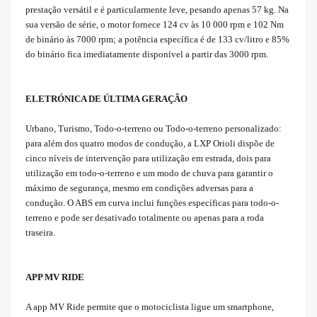
prestação versátil e é particularmente leve, pesando apenas 57 kg. Na
sua versão de série, o motor fornece 124 cv às 10 000 rpm e 102 Nm
de binário às 7000 rpm; a potência específica é de 133 cv/litro e 85%
do binário fica imediatamente disponível a partir das 3000 rpm.
ELETRÓNICA DE ÚLTIMA GERAÇÃO
Urbano, Turismo, Todo-o-terreno ou Todo-o-terreno personalizado:
para além dos quatro modos de condução, a LXP Orioli dispõe de
cinco níveis de intervenção para utilização em estrada, dois para
utilização em todo-o-terreno e um modo de chuva para garantir o
máximo de segurança, mesmo em condições adversas para a
condução. O ABS em curva inclui funções específicas para todo-o-
terreno e pode ser desativado totalmente ou apenas para a roda
traseira.
APP MV RIDE
A app MV Ride permite que o motociclista ligue um smartphone,