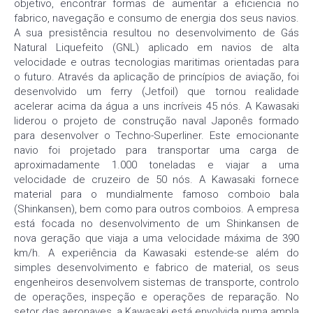
objetivo, encontrar formas de aumentar a eficiencia no
fabrico, navegação e consumo de energia dos seus navios.
A sua presistência resultou no desenvolvimento de Gás
Natural Liquefeito (GNL) aplicado em navios de alta
velocidade e outras tecnologias maritimas orientadas para
o futuro. Através da aplicação de princípios de aviação, foi
desenvolvido um ferry (Jetfoil) que tornou realidade
acelerar acima da água a uns incríveis 45 nós. A Kawasaki
liderou o projeto de construção naval Japonês formado
para desenvolver o Techno-Superliner. Este emocionante
navio foi projetado para transportar uma carga de
aproximadamente 1.000 toneladas e viajar a uma
velocidade de cruzeiro de 50 nós. A Kawasaki fornece
material para o mundialmente famoso comboio bala
(Shinkansen), bem como para outros comboios. A empresa
está focada no desenvolvimento de um Shinkansen de
nova geração que viaja a uma velocidade máxima de 390
km/h. A experiência da Kawasaki estende-se além do
simples desenvolvimento e fabrico de material, os seus
engenheiros desenvolvem sistemas de transporte, controlo
de operações, inspeção e operações de reparação. No
setor das aeronaves, a Kawasaki está envolvida numa ampla