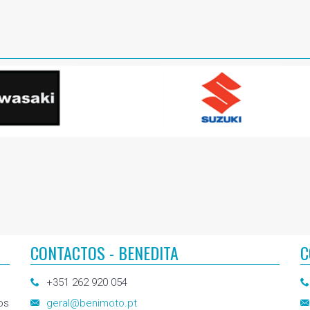
CONTACTOS - BENEDITA
C
+351 262 920 054
os
geral@benimoto.pt